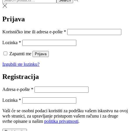
Search
for:>
Prijava
Obvezno
Korisničko ime ili adresa e-pošte
*
Obvezno
Lozinka
*
Zapamti me
Prijava
Izgubili ste lozinku?
Registracija
Obvezno
Adresa e-pošte
*
Obvezno
Lozinka
*
Vaši će se osobni podaci koristiti za podršku vašem iskustvu na ovoj
web stranici, za upravljanje pristupom vašem računu i za druge
svrhe opisane u našim
politika privatnosti
.