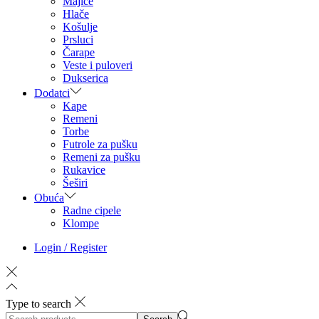
Majice
Hlače
Košulje
Prsluci
Čarape
Veste i puloveri
Dukserica
Dodatci
Kape
Remeni
Torbe
Futrole za pušku
Remeni za pušku
Rukavice
Šeširi
Obuća
Radne cipele
Klompe
Login / Register
Type to search
Search