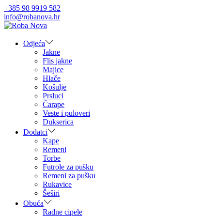
+385 98 9919 582
info@robanova.hr
Skip
Skip
to
to
navigation
content
Odjeća
Jakne
Flis jakne
Majice
Hlače
Košulje
Prsluci
Čarape
Veste i puloveri
Dukserica
Dodatci
Kape
Remeni
Torbe
Futrole za pušku
Remeni za pušku
Rukavice
Šeširi
Obuća
Radne cipele