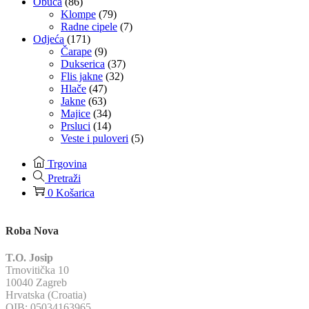
Obuća
(86)
Klompe
(79)
Radne cipele
(7)
Odjeća
(171)
Čarape
(9)
Dukserica
(37)
Flis jakne
(32)
Hlače
(47)
Jakne
(63)
Majice
(34)
Prsluci
(14)
Veste i puloveri
(5)
Trgovina
Pretraži
0
Košarica
Roba Nova
T.O. Josip
Trnovitička 10
10040 Zagreb
Hrvatska (Croatia)
OIB: 05034163965