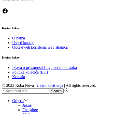
Facebook
Korisni linkovi
O nama
Uvjeti kupnje
Opći uvjeti korištenja web stranica
Korisni linkovi
Izjava o privatnosti i sigurnosti podataka
Politika kolačića (EU)
Kontakt
© 2023 Roba Nova
|
Uvjeti korištenja
|
All rights reserved.
Search
Search
for:>
Odjeća
Jakne
Flis jakne