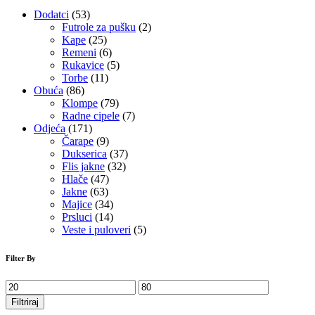
Dodatci
(53)
Futrole za pušku
(2)
Kape
(25)
Remeni
(6)
Rukavice
(5)
Torbe
(11)
Obuća
(86)
Klompe
(79)
Radne cipele
(7)
Odjeća
(171)
Čarape
(9)
Dukserica
(37)
Flis jakne
(32)
Hlače
(47)
Jakne
(63)
Majice
(34)
Prsluci
(14)
Veste i puloveri
(5)
Filter By
Min
Maks
cijena
cijena
Filtriraj