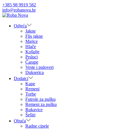
+385 98 9919 582
info@robanova.hr
Skip
Skip
to
to
navigation
content
Odjeća
Jakne
Flis jakne
Majice
Hlače
Košulje
Prsluci
Čarape
Veste i puloveri
Dukserica
Dodatci
Kape
Remeni
Torbe
Futrole za pušku
Remeni za pušku
Rukavice
Šeširi
Obuća
Radne cipele