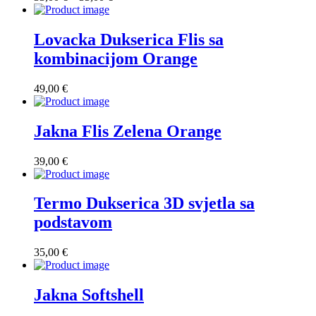
cijena:
od
33,00 €
Lovacka Dukserica Flis sa
do
kombinacijom Orange
35,00 €
49,00
€
Jakna Flis Zelena Orange
39,00
€
Termo Dukserica 3D svjetla sa
podstavom
35,00
€
Jakna Softshell