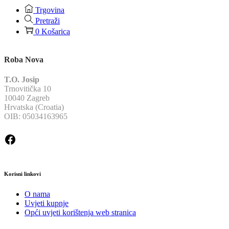
Trgovina
Pretraži
0
Košarica
Roba Nova
T.O. Josip
Trnovitička 10
10040 Zagreb
Hrvatska (Croatia)
OIB: 05034163965
Facebook
Korisni linkovi
O nama
Uvjeti kupnje
Opći uvjeti korištenja web stranica