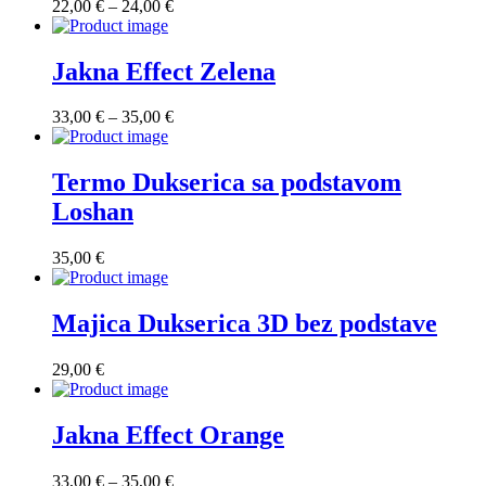
Raspon
22,00
€
–
24,00
€
cijena:
od
22,00 €
Jakna Effect Zelena
do
24,00 €
Raspon
33,00
€
–
35,00
€
cijena:
od
33,00 €
Termo Dukserica sa podstavom
do
Loshan
35,00 €
35,00
€
Majica Dukserica 3D bez podstave
29,00
€
Jakna Effect Orange
Raspon
33,00
€
–
35,00
€