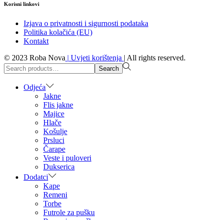
Korisni linkovi
Izjava o privatnosti i sigurnosti podataka
Politika kolačića (EU)
Kontakt
© 2023 Roba Nova
|
Uvjeti korištenja
|
All rights reserved.
Search
Search
for:>
Odjeća
Jakne
Flis jakne
Majice
Hlače
Košulje
Prsluci
Čarape
Veste i puloveri
Dukserica
Dodatci
Kape
Remeni
Torbe
Futrole za pušku