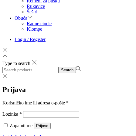
Remeni za pušku
Rukavice
Šeširi
Obuća
Radne cipele
Klompe
Login / Register
Type to search
Search
Search
for:>
Prijava
Obvezno
Korisničko ime ili adresa e-pošte
*
Obvezno
Lozinka
*
Zapamti me
Prijava