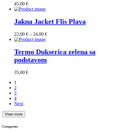
45,00
€
Jakna Jacket Flis Plava
Raspon
22,00
€
–
24,00
€
cijena:
od
22,00 €
Termo Dukserica zelena sa
do
podstavom
24,00 €
35,00
€
1
2
3
4
Next
View more
Categories