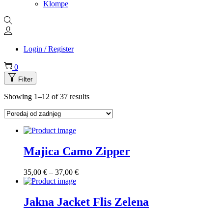
Klompe
Login / Register
0
Filter
Showing
1
–
12
of 37 results
Majica Camo Zipper
Raspon
35,00
€
–
37,00
€
cijena:
od
35,00 €
Jakna Jacket Flis Zelena
do
37,00 €