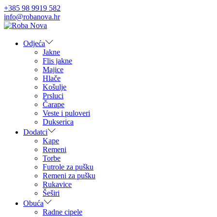
+385 98 9919 582
info@robanova.hr
Skip
Skip
to
to
navigation
content
Odjeća
Jakne
Flis jakne
Majice
Hlače
Košulje
Prsluci
Čarape
Veste i puloveri
Dukserica
Dodatci
Kape
Remeni
Torbe
Futrole za pušku
Remeni za pušku
Rukavice
Šeširi
Obuća
Radne cipele