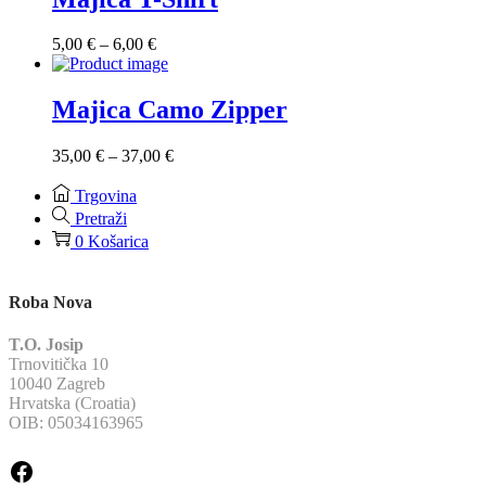
do
12,00 €
Raspon
5,00
€
–
6,00
€
cijena:
od
5,00 €
Majica Camo Zipper
do
6,00 €
Raspon
35,00
€
–
37,00
€
cijena:
od
Trgovina
35,00 €
Pretraži
do
0
Košarica
37,00 €
Roba Nova
T.O. Josip
Trnovitička 10
10040 Zagreb
Hrvatska (Croatia)
OIB: 05034163965
Facebook