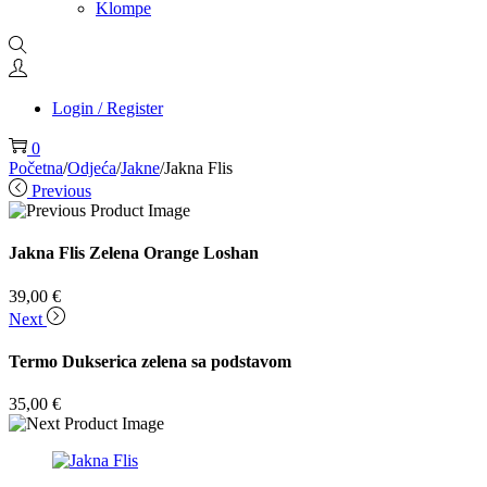
Klompe
Login / Register
0
Početna
/
Odjeća
/
Jakne
/
Jakna Flis
Previous
Jakna Flis Zelena Orange Loshan
39,00
€
Next
Termo Dukserica zelena sa podstavom
35,00
€