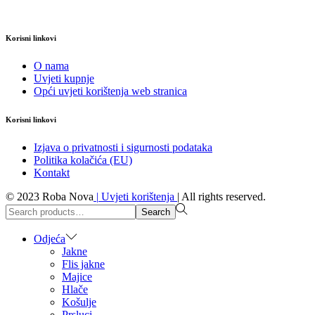
Korisni linkovi
O nama
Uvjeti kupnje
Opći uvjeti korištenja web stranica
Korisni linkovi
Izjava o privatnosti i sigurnosti podataka
Politika kolačića (EU)
Kontakt
© 2023 Roba Nova
|
Uvjeti korištenja
|
All rights reserved.
Search
Search
for:>
Odjeća
Jakne
Flis jakne
Majice
Hlače
Košulje
Prsluci