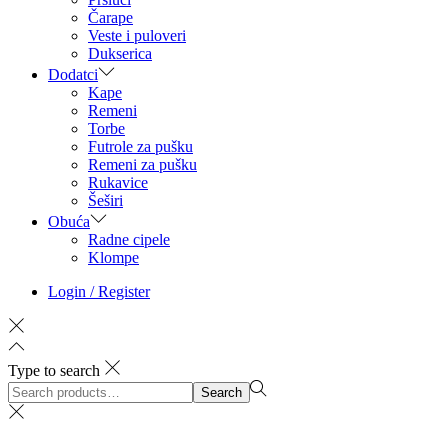
Čarape
Veste i puloveri
Dukserica
Dodatci
Kape
Remeni
Torbe
Futrole za pušku
Remeni za pušku
Rukavice
Šeširi
Obuća
Radne cipele
Klompe
Login / Register
Type to search
Search
Search
for:>