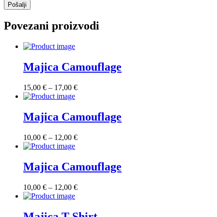
Povezani proizvodi
Majica Camouflage
Raspon
15,00
€
–
17,00
€
cijena:
od
15,00 €
Majica Camouflage
do
17,00 €
Raspon
10,00
€
–
12,00
€
cijena:
od
10,00 €
Majica Camouflage
do
12,00 €
Raspon
10,00
€
–
12,00
€
cijena:
od
10,00 €
Majica T-Shirt