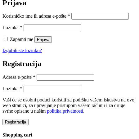
Prijava
Obvezno
Korisničko ime ili adresa e-pošte
*
Obvezno
Lozinka
*
Zapamti me
Prijava
Izgubili ste lozinku?
Registracija
Obvezno
Adresa e-pošte
*
Obvezno
Lozinka
*
Vaši će se osobni podaci koristiti za podršku vašem iskustvu na ovoj
web stranici, za upravljanje pristupom vašem računu i za druge
svrhe opisane u našim
politika privatnosti
.
Registracija
Shopping cart