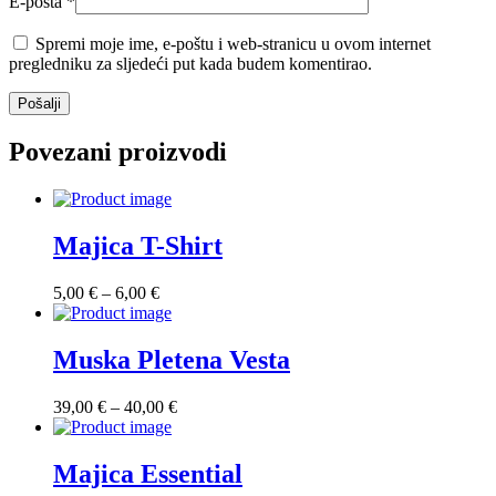
E-pošta
*
Spremi moje ime, e-poštu i web-stranicu u ovom internet
pregledniku za sljedeći put kada budem komentirao.
Povezani proizvodi
Majica T-Shirt
Raspon
5,00
€
–
6,00
€
cijena:
od
5,00 €
Muska Pletena Vesta
do
6,00 €
Raspon
39,00
€
–
40,00
€
cijena:
od
39,00 €
Majica Essential
do