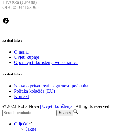
Hrvatska (Croatia)
OIB: 05034163965
Facebook
Korisni linkovi
O nama
Uvjeti kupnje
Opći uvjeti korištenja web stranica
Korisni linkovi
Izjava o privatnosti i sigurnosti podataka
Politika kolačića (EU)
Kontakt
© 2023 Roba Nova
|
Uvjeti korištenja
|
All rights reserved.
Search
Search
for:>
Odjeća
Jakne