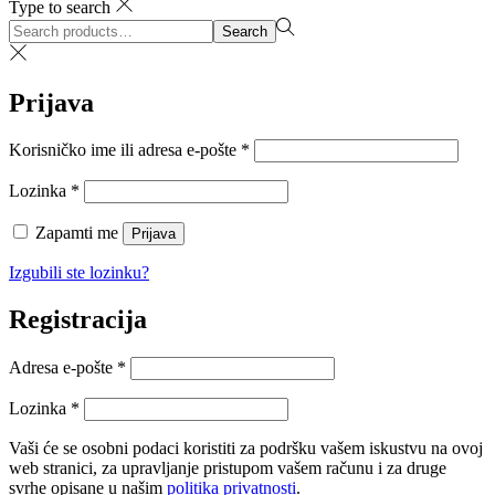
Type to search
Search
Search
for:>
Prijava
Obvezno
Korisničko ime ili adresa e-pošte
*
Obvezno
Lozinka
*
Zapamti me
Prijava
Izgubili ste lozinku?
Registracija
Obvezno
Adresa e-pošte
*
Obvezno
Lozinka
*
Vaši će se osobni podaci koristiti za podršku vašem iskustvu na ovoj
web stranici, za upravljanje pristupom vašem računu i za druge
svrhe opisane u našim
politika privatnosti
.