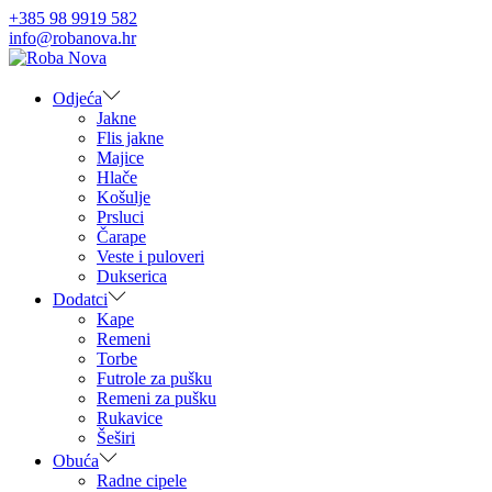
+385 98 9919 582
info@robanova.hr
Skip
Skip
to
to
navigation
content
Odjeća
Jakne
Flis jakne
Majice
Hlače
Košulje
Prsluci
Čarape
Veste i puloveri
Dukserica
Dodatci
Kape
Remeni
Torbe
Futrole za pušku
Remeni za pušku
Rukavice
Šeširi
Obuća
Radne cipele