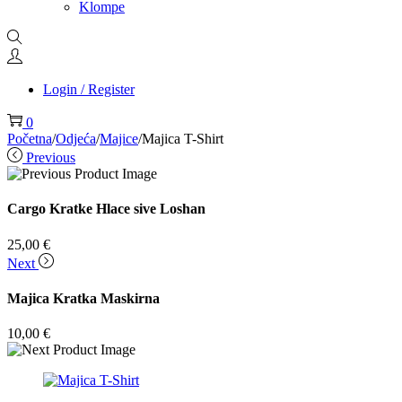
Klompe
Login / Register
0
Početna
/
Odjeća
/
Majice
/
Majica T-Shirt
Previous
Cargo Kratke Hlace sive Loshan
25,00
€
Next
Majica Kratka Maskirna
10,00
€