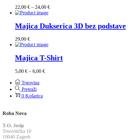
40,00 €
Raspon
22,00
€
–
24,00
€
cijena:
od
22,00 €
Majica Dukserica 3D bez podstave
do
24,00 €
29,00
€
Majica T-Shirt
Raspon
5,00
€
–
6,00
€
cijena:
od
Trgovina
5,00 €
Pretraži
do
0
Košarica
6,00 €
Roba Nova
T.O. Josip
Trnovitička 10
10040 Zagreb