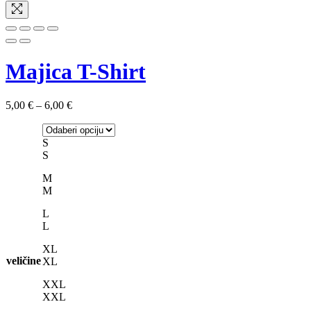
Majica T-Shirt
Raspon
5,00
€
–
6,00
€
cijena:
od
5,00 €
S
do
S
6,00 €
M
M
L
L
XL
veličine
XL
XXL
XXL