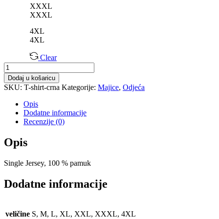
XXXL
XXXL
4XL
4XL
Clear
Majica
T-
Dodaj u košaricu
Shirt
SKU:
T-shirt-crna
Kategorije:
Majice
,
Odjeća
količina
Opis
Dodatne informacije
Recenzije (0)
Opis
Single Jersey, 100 % pamuk
Dodatne informacije
veličine
S, M, L, XL, XXL, XXXL, 4XL