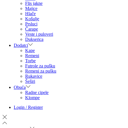
Flis jakne
Majice
Hlače
Košulje
Prsluci
Čarape
Veste i puloveri
Dukserica
Dodatci
Kape
Remeni
Torbe
Futrole za pušku
Remeni za pušku
Rukavice
Šeširi
Obuća
Radne cipele
Klompe
Login / Register