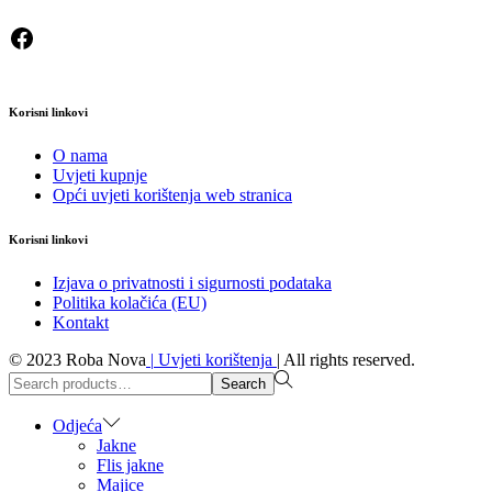
Facebook
Korisni linkovi
O nama
Uvjeti kupnje
Opći uvjeti korištenja web stranica
Korisni linkovi
Izjava o privatnosti i sigurnosti podataka
Politika kolačića (EU)
Kontakt
© 2023 Roba Nova
|
Uvjeti korištenja
|
All rights reserved.
Search
Search
for:>
Odjeća
Jakne
Flis jakne
Majice