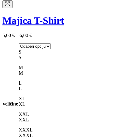
24,00 €
Majica T-Shirt
Raspon
5,00
€
–
6,00
€
cijena:
od
5,00 €
S
do
S
6,00 €
M
M
L
L
XL
veličine
XL
XXL
XXL
XXXL
XXXL