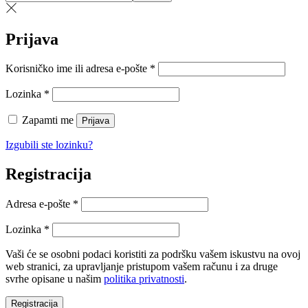
for:>
Prijava
Obvezno
Korisničko ime ili adresa e-pošte
*
Obvezno
Lozinka
*
Zapamti me
Prijava
Izgubili ste lozinku?
Registracija
Obvezno
Adresa e-pošte
*
Obvezno
Lozinka
*
Vaši će se osobni podaci koristiti za podršku vašem iskustvu na ovoj
web stranici, za upravljanje pristupom vašem računu i za druge
svrhe opisane u našim
politika privatnosti
.
Registracija