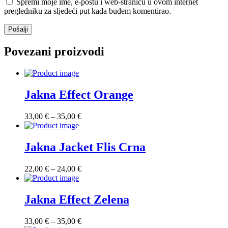
Spremi moje ime, e-poštu i web-stranicu u ovom internet
pregledniku za sljedeći put kada budem komentirao.
Povezani proizvodi
Jakna Effect Orange
Raspon
33,00
€
–
35,00
€
cijena:
od
33,00 €
Jakna Jacket Flis Crna
do
35,00 €
Raspon
22,00
€
–
24,00
€
cijena:
od
22,00 €
Jakna Effect Zelena
do
24,00 €
Raspon
33,00
€
–
35,00
€