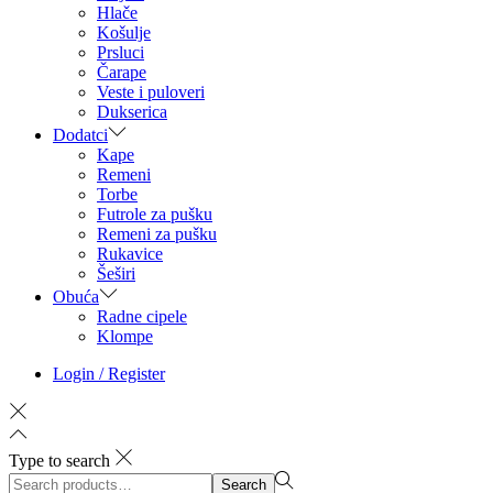
Hlače
Košulje
Prsluci
Čarape
Veste i puloveri
Dukserica
Dodatci
Kape
Remeni
Torbe
Futrole za pušku
Remeni za pušku
Rukavice
Šeširi
Obuća
Radne cipele
Klompe
Login / Register
Type to search
Search
Search