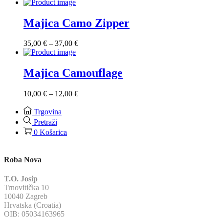
cijena:
od
33,00 €
Majica Camo Zipper
do
35,00 €
Raspon
35,00
€
–
37,00
€
cijena:
od
35,00 €
Majica Camouflage
do
37,00 €
Raspon
10,00
€
–
12,00
€
cijena:
od
Trgovina
10,00 €
Pretraži
do
0
Košarica
12,00 €
Roba Nova
T.O. Josip
Trnovitička 10
10040 Zagreb
Hrvatska (Croatia)
OIB: 05034163965