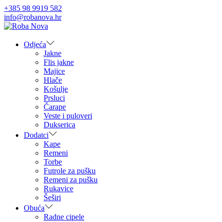
+385 98 9919 582
info@robanova.hr
Skip
Skip
to
to
navigation
content
Odjeća
Jakne
Flis jakne
Majice
Hlače
Košulje
Prsluci
Čarape
Veste i puloveri
Dukserica
Dodatci
Kape
Remeni
Torbe
Futrole za pušku
Remeni za pušku
Rukavice
Šeširi
Obuća
Radne cipele