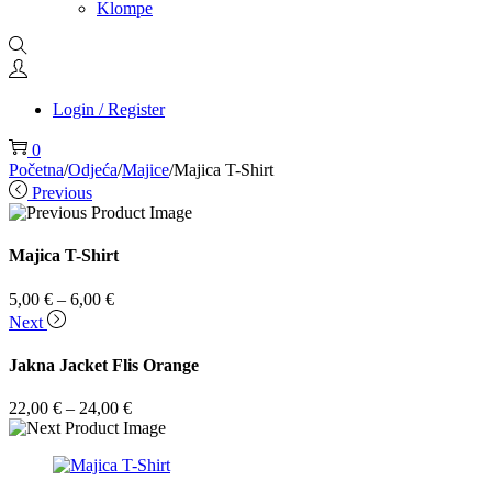
Klompe
Login / Register
0
Početna
/
Odjeća
/
Majice
/
Majica T-Shirt
Previous
Majica T-Shirt
Raspon
5,00
€
–
6,00
€
cijena:
Next
od
5,00 €
Jakna Jacket Flis Orange
do
6,00 €
Raspon
22,00
€
–
24,00
€
cijena:
od
22,00 €
do