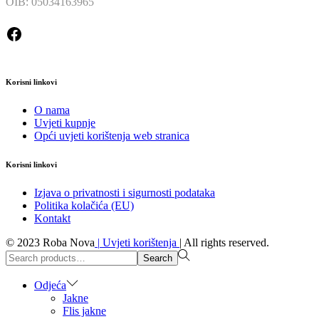
OIB: 05034163965
Facebook
Korisni linkovi
O nama
Uvjeti kupnje
Opći uvjeti korištenja web stranica
Korisni linkovi
Izjava o privatnosti i sigurnosti podataka
Politika kolačića (EU)
Kontakt
© 2023 Roba Nova
|
Uvjeti korištenja
|
All rights reserved.
Search
Search
for:>
Odjeća
Jakne
Flis jakne