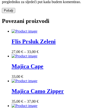
pregledniku za sljedeći put kada budem komentirao.
Povezani proizvodi
Flis Prsluk Zeleni
Raspon
27,00
€
–
33,00
€
cijena:
od
27,00 €
Majica Cape
do
33,00 €
33,00
€
Majica Camo Zipper
Raspon
35,00
€
–
37,00
€
cijena: