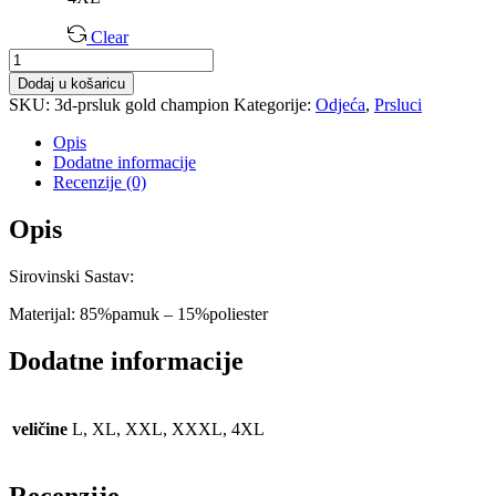
Clear
Maskirni
3D
Dodaj u košaricu
Prsluk
SKU:
3d-prsluk gold champion
Kategorije:
Odjeća
,
Prsluci
količina
Opis
Dodatne informacije
Recenzije (0)
Opis
Sirovinski Sastav:
Materijal: 85%pamuk – 15%poliester
Dodatne informacije
veličine
L, XL, XXL, XXXL, 4XL