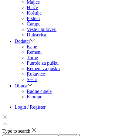
Majice
Hlače
Košulje
Prsluci
Čarape
Veste i puloveri
Dukserica
Dodatci
Kape
Remeni
Torbe
Futrole za pušku
Remeni za pušku
Rukavice
Šeširi
Obuća
Radne cipele
Klompe
Login / Register
Type to search