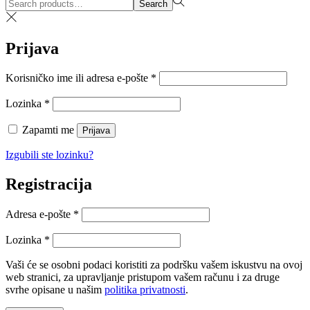
Search
Search
for:>
Prijava
Obvezno
Korisničko ime ili adresa e-pošte
*
Obvezno
Lozinka
*
Zapamti me
Prijava
Izgubili ste lozinku?
Registracija
Obvezno
Adresa e-pošte
*
Obvezno
Lozinka
*
Vaši će se osobni podaci koristiti za podršku vašem iskustvu na ovoj
web stranici, za upravljanje pristupom vašem računu i za druge
svrhe opisane u našim
politika privatnosti
.