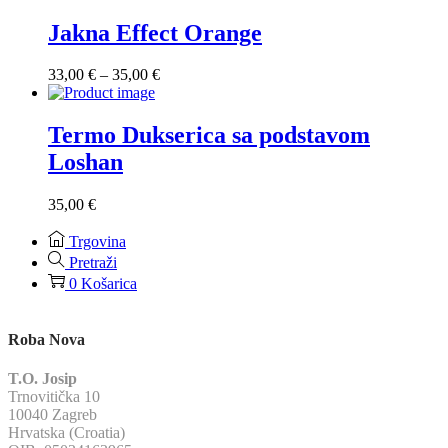
od
35,00 €
Jakna Effect Orange
do
37,00 €
Raspon
33,00
€
–
35,00
€
cijena:
od
33,00 €
Termo Dukserica sa podstavom
do
Loshan
35,00 €
35,00
€
Trgovina
Pretraži
0
Košarica
Roba Nova
T.O. Josip
Trnovitička 10
10040 Zagreb
Hrvatska (Croatia)