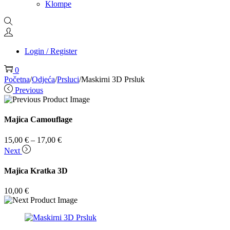
Klompe
Login / Register
0
Početna
/
Odjeća
/
Prsluci
/
Maskirni 3D Prsluk
Previous
Majica Camouflage
Raspon
15,00
€
–
17,00
€
cijena:
Next
od
15,00 €
Majica Kratka 3D
do
17,00 €
10,00
€