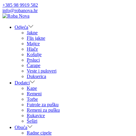
+385 98 9919 582
info@robanova.hr
Skip
Skip
to
to
navigation
content
Odjeća
Jakne
Flis jakne
Majice
Hlače
Košulje
Prsluci
Čarape
Veste i puloveri
Dukserica
Dodatci
Kape
Remeni
Torbe
Futrole za pušku
Remeni za pušku
Rukavice
Šeširi
Obuća
Radne cipele