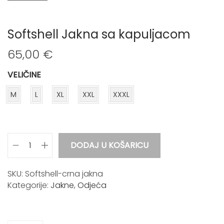
Softshell Jakna sa kapuljacom
65,00
€
VELIČINE
M
L
XL
XXL
XXXL
DODAJ U KOŠARICU
S
o
f
SKU:
Softshell-crna jakna
t
Kategorije:
Jakne
,
Odjeća
s
h
e