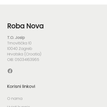
j
j
e
e
n
n
a
a
Roba Nova
:
:
o
o
d
d
T.O. Josip
1
5
Trnovitička 10
5
,
10040 Zagreb
,
0
Hrvatska (Croatia)
0
0
OIB: 05034163965
0
€
Facebook
€
d
d
o
o
6
Korisni linkovi
1
,
7
0
O nama
,
0