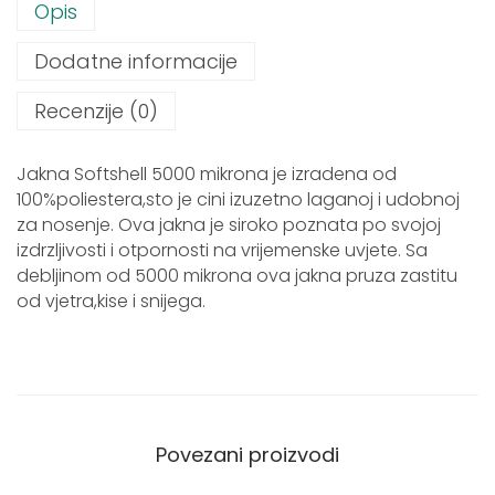
Opis
l
l
Dodatne informacije
J
a
Recenzije (0)
k
n
a
Jakna Softshell 5000 mikrona je izradena od
s
100%poliestera,sto je cini izuzetno laganoj i udobnoj
a
za nosenje. Ova jakna je siroko poznata po svojoj
k
izdrzljivosti i otpornosti na vrijemenske uvjete. Sa
a
debljinom od 5000 mikrona ova jakna pruza zastitu
p
od vjetra,kise i snijega.
u
l
j
a
c
o
Povezani proizvodi
m