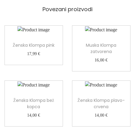
i
č
Povezani proizvodi
i
n
a
Ženska Klompa pink
Muska Klompa
zatvorena
17,99
€
16,00
€
Ženska Klompa bež
Ženska Klompa plavo-
kopca
crvena
14,00
€
14,00
€