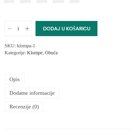
DODAJ U KOŠARICU
Ž
e
n
SKU:
klompa-1
s
Kategorije:
Klompe
,
Obuća
k
a
K
Opis
l
o
Dodatne informacije
m
p
Recenzije (0)
a
k
o
l