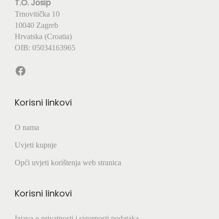
T.O. Josip
Trnovitička 10
10040 Zagreb
Hrvatska (Croatia)
OIB: 05034163965
Facebook
Korisni linkovi
O nama
Uvjeti kupnje
Opći uvjeti korištenja web stranica
Korisni linkovi
Izjava o privatnosti i sigurnosti podataka