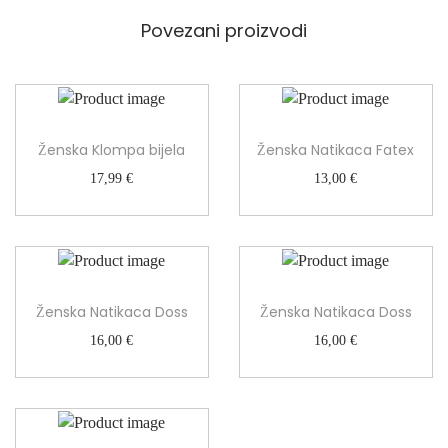
i
č
Povezani proizvodi
i
n
a
Ženska Klompa bijela
Ženska Natikaca Fatex
17,99
€
13,00
€
Ženska Natikaca Doss
Ženska Natikaca Doss
16,00
€
16,00
€