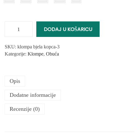
DODAJ U KOŠARICU
Ž
e
n
SKU:
klompa bjela kopca-3
s
Kategorije:
Klompe
,
Obuća
k
a
K
Opis
l
o
Dodatne informacije
m
p
Recenzije (0)
a
k
o
l