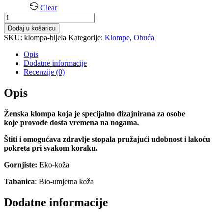
Clear
Ženska
Klompa
Dodaj u košaricu
količina
SKU:
klompa-bijela
Kategorije:
Klompe
,
Obuća
Opis
Dodatne informacije
Recenzije (0)
Opis
Ženska klompa koja je specijalno dizajnirana za osobe
koje
provode dosta vremena na nogama.
Štiti i omogućava zdravlje stopala
pružajući udobnost i lakoću
pokreta pri svakom koraku.
Gornjiste:
Eko-koža
Tabanica
: Bio-umjetna koža
Dodatne informacije