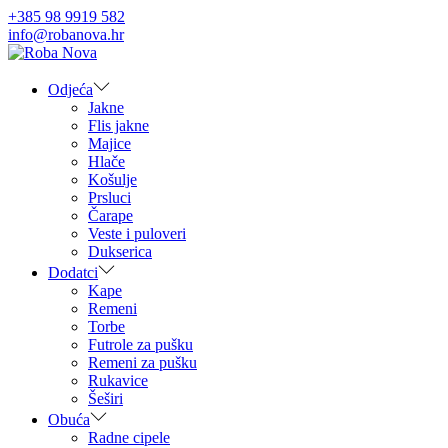
+385 98 9919 582
info@robanova.hr
Skip
Skip
to
to
navigation
content
Odjeća
Jakne
Flis jakne
Majice
Hlače
Košulje
Prsluci
Čarape
Veste i puloveri
Dukserica
Dodatci
Kape
Remeni
Torbe
Futrole za pušku
Remeni za pušku
Rukavice
Šeširi
Obuća
Radne cipele