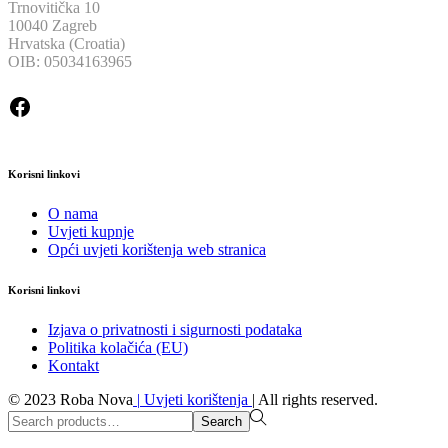
Trnovitička 10
10040 Zagreb
Hrvatska (Croatia)
OIB: 05034163965
Facebook
Korisni linkovi
O nama
Uvjeti kupnje
Opći uvjeti korištenja web stranica
Korisni linkovi
Izjava o privatnosti i sigurnosti podataka
Politika kolačića (EU)
Kontakt
© 2023 Roba Nova
|
Uvjeti korištenja
|
All rights reserved.
Search
Search
for:>