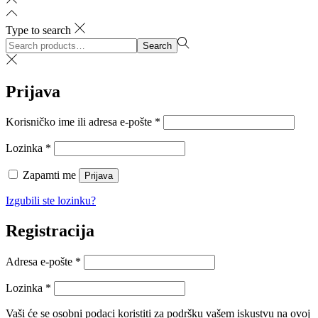
Type to search
Search
Search
for:>
Prijava
Obvezno
Korisničko ime ili adresa e-pošte
*
Obvezno
Lozinka
*
Zapamti me
Prijava
Izgubili ste lozinku?
Registracija
Obvezno
Adresa e-pošte
*
Obvezno
Lozinka
*
Vaši će se osobni podaci koristiti za podršku vašem iskustvu na ovoj