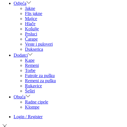
Odjeća
Jakne
Flis jakne
Majice
Hlače
Košulje
Prsluci
Čarape
Veste i puloveri
Dukserica
Dodatci
Kape
Remeni
Torbe
Futrole za pušku
Remeni za pušku
Rukavice
Šeširi
Obuća
Radne cipele
Klompe
Login / Register