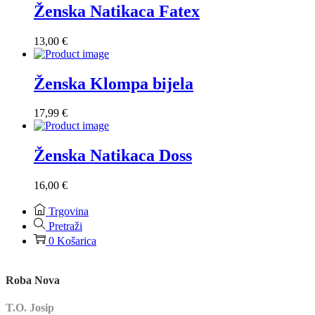
Ženska Natikaca Fatex
13,00
€
Ženska Klompa bijela
17,99
€
Ženska Natikaca Doss
16,00
€
Trgovina
Pretraži
0
Košarica
Roba Nova
T.O. Josip