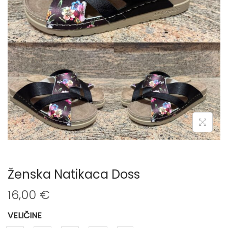
n
Ženska Natikaca Doss
16,00
€
VELIČINE