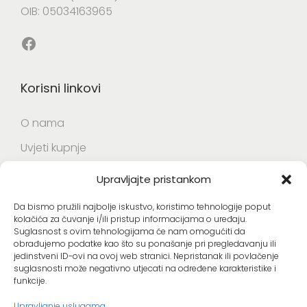
OIB: 05034163965
Facebook
Korisni linkovi
O nama
Uvjeti kupnje
Opći uvjeti korištenja web stranica
Upravljajte pristankom
Da bismo pružili najbolje iskustvo, koristimo tehnologije poput
Korisni linkovi
kolačića za čuvanje i/ili pristup informacijama o uređaju.
Suglasnost s ovim tehnologijama će nam omogućiti da
obrađujemo podatke kao što su ponašanje pri pregledavanju ili
Izjava o privatnosti i sigurnosti podataka
jedinstveni ID-ovi na ovoj web stranici. Nepristanak ili povlačenje
suglasnosti može negativno utjecati na određene karakteristike i
Politika kolačića (EU)
funkcije.
Kontakt
Upravljanje uslugama