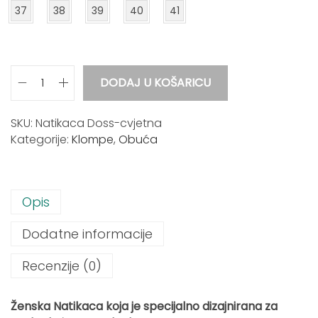
37
38
39
40
41
DODAJ U KOŠARICU
Ž
e
n
SKU:
Natikaca Doss-cvjetna
s
Kategorije:
Klompe
,
Obuća
k
a
N
Opis
a
t
Dodatne informacije
i
k
Recenzije (0)
a
c
a
Ženska Natikaca koja je specijalno dizajnirana za