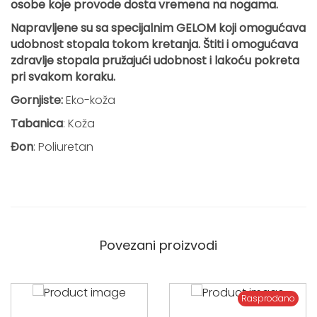
D
osobe koje
provode dosta vremena na nogama.
o
Napravljene su sa specijalnim GELOM koji omogućava
s
udobnost stopala tokom kretanja. Štiti i omogućava
s
zdravlje stopala
pružajući udobnost i lakoću pokreta
k
pri svakom koraku.
o
l
Gornjiste:
Eko-koža
i
Tabanica
: Koža
č
Đon
: Poliuretan
i
n
a
Povezani proizvodi
Rasprodano