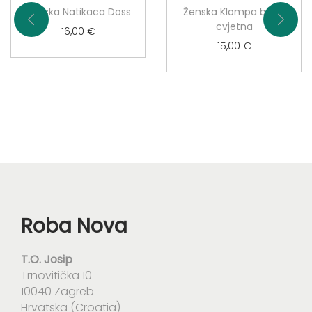
Ženska Natikaca Doss
Ženska Klompa bijela
cvjetna
16,00
€
15,00
€
Roba Nova
T.O. Josip
Trnovitička 10
10040 Zagreb
Hrvatska (Croatia)