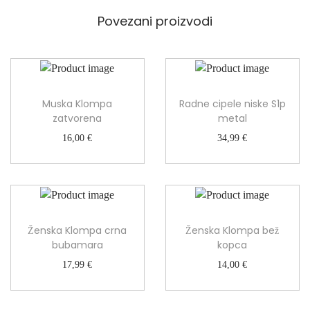
a
t
Povezani proizvodi
e
x
k
o
l
Muska Klompa
Radne cipele niske S1p
i
zatvorena
metal
č
16,00
€
34,99
€
i
n
a
Ženska Klompa crna
Ženska Klompa bež
bubamara
kopca
17,99
€
14,00
€