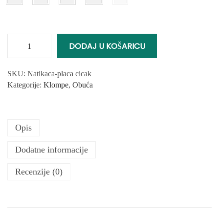
DODAJ U KOŠARICU
Ž
e
n
SKU:
Natikaca-placa cicak
s
Kategorije:
Klompe
,
Obuća
k
a
N
Opis
a
t
Dodatne informacije
i
k
Recenzije (0)
a
c
a
F