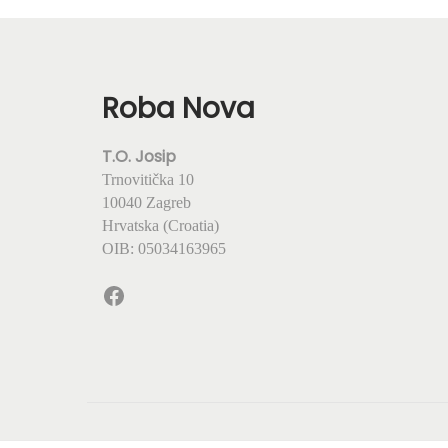
Roba Nova
T.O. Josip
Trnovitička 10
10040 Zagreb
Hrvatska (Croatia)
OIB: 05034163965
Facebook