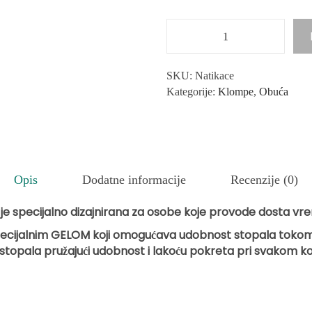
Ž
e
n
SKU:
Natikace
s
Kategorije:
Klompe
,
Obuća
k
e
N
a
t
Opis
Dodatne informacije
Recenzije (0)
i
k
e specijalno dizajnirana za osobe koje
provode dosta vr
a
pecijalnim GELOM koji omogućava
udobnost stopala tokom k
c
 stopala
pružajući udobnost i lakoću pokreta pri svakom k
e
k
o
l