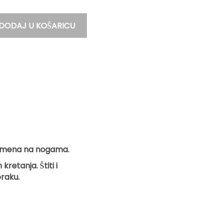
DODAJ U KOŠARICU
emena na nogama.
retanja. Štiti i
oraku.