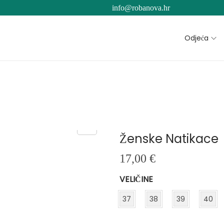
info@robanova.hr
Odjeća
Ženske Natikace
17,00
€
VELIČINE
37
38
39
40