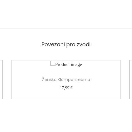
i
č
i
n
a
Povezani proizvodi
Ženska Klompa srebrna
17,99
€