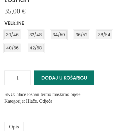
35,00
€
VELIČINE
30/46
32/48
34/50
36/52
38/54
40/56
42/58
DODAJ U KOŠARICU
C
a
r
SKU:
hlace loshan-termo maskirno bijele
g
Kategorije:
Hlače
,
Odjeća
o
H
l
Opis
a