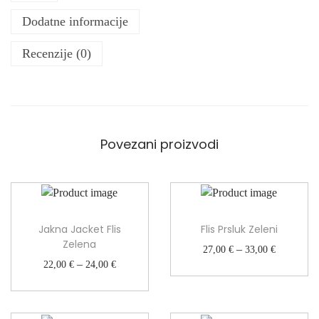
c
Dodatne informacije
e
s
Recenzije (0)
a
p
o
d
s
t
Povezani proizvodi
a
v
o
m
L
Jakna Jacket Flis
Flis Prsluk Zeleni
o
Zelena
R
–
27,00
€
33,00
€
s
R
–
a
22,00
€
24,00
€
h
a
s
a
s
p
n
p
o