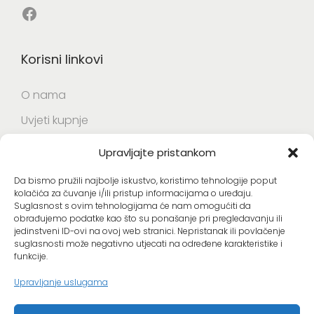
0
Facebook
€
€
d
d
o
Korisni linkovi
o
6
1
,
O nama
7
0
,
0
Uvjeti kupnje
0
Opći uvjeti korištenja web stranica
0
€
Upravljajte pristankom
Da bismo pružili najbolje iskustvo, koristimo tehnologije poput
€
Korisni linkovi
kolačića za čuvanje i/ili pristup informacijama o uređaju.
Suglasnost s ovim tehnologijama će nam omogućiti da
obrađujemo podatke kao što su ponašanje pri pregledavanju ili
Izjava o privatnosti i sigurnosti podataka
jedinstveni ID-ovi na ovoj web stranici. Nepristanak ili povlačenje
suglasnosti može negativno utjecati na određene karakteristike i
Politika kolačića (EU)
funkcije.
Kontakt
Upravljanje uslugama