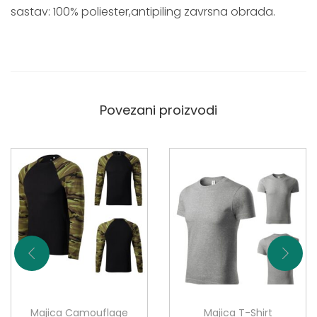
Z
o
sastav: 100% poliester,antipiling zavrsna obrada.
e
2
l
2
e
,
n
0
i
0
k
Povezani proizvodi
o
€
l
i
č
i
n
a
Majica Camouflage
Majica T-Shirt