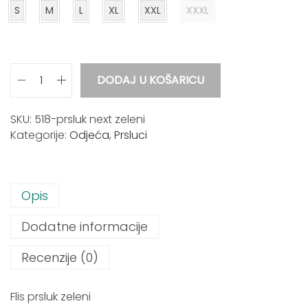
p
S
M
L
XL
XXL
XXXL
o
n
c
i
j
DODAJ U KOŠARICU
F
e
l
n
i
SKU:
518-prsluk next zeleni
a
s
Kategorije:
Odjeća
,
Prsluci
:
P
o
r
d
s
2
Opis
l
0
u
,
Dodatne informacije
k
0
N
0
Recenzije (0)
e
x
€
t
Flis prsluk zeleni
d