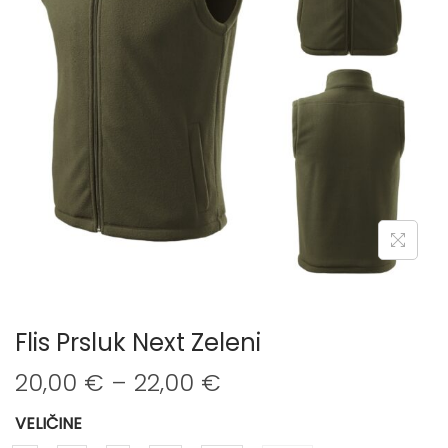
n
Flis Prsluk Next Zeleni
R
20,00
€
–
22,00
€
a
s
VELIČINE