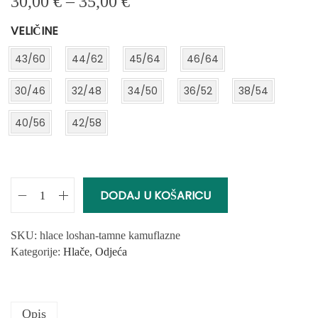
R
30,00
€
–
35,00
€
a
VELIČINE
s
p
43/60
44/62
45/64
46/64
o
n
30/46
32/48
34/50
36/52
38/54
c
i
40/56
42/58
j
e
n
a
DODAJ U KOŠARICU
:
C
o
a
d
r
SKU:
hlace loshan-tamne kamuflazne
3
g
Kategorije:
Hlače
,
Odjeća
0
o
,
K
0
a
0
Opis
m