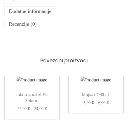
u
€
Dodatne informacije
f
d
l
o
Recenzije (0)
a
3
z
5
n
,
e
0
H
0
l
Povezani proizvodi
a
€
c
e
L
o
Jakna Jacket Flis
Majica T-Shirt
s
Zelena
R
–
5,00
€
6,00
€
h
R
–
a
22,00
€
24,00
€
a
a
s
n
s
p
k
p