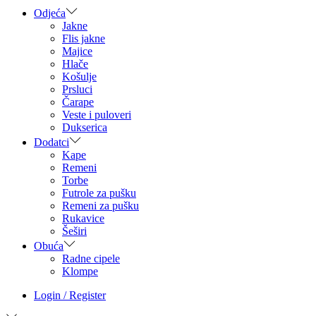
Odjeća
Jakne
Flis jakne
Majice
Hlače
Košulje
Prsluci
Čarape
Veste i puloveri
Dukserica
Dodatci
Kape
Remeni
Torbe
Futrole za pušku
Remeni za pušku
Rukavice
Šeširi
Obuća
Radne cipele
Klompe
Login / Register