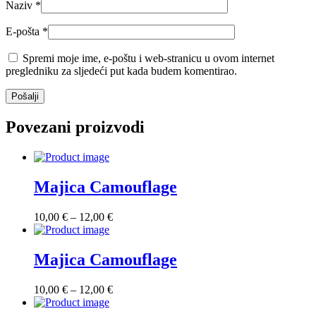
Naziv
*
E-pošta
*
Spremi moje ime, e-poštu i web-stranicu u ovom internet
pregledniku za sljedeći put kada budem komentirao.
Povezani proizvodi
Majica Camouflage
Raspon
10,00
€
–
12,00
€
cijena:
od
10,00 €
Majica Camouflage
do
12,00 €
Raspon
10,00
€
–
12,00
€
cijena:
od