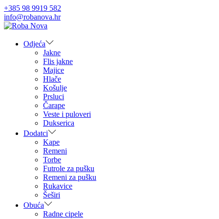
+385 98 9919 582
info@robanova.hr
Skip
Skip
to
to
navigation
content
Odjeća
Jakne
Flis jakne
Majice
Hlače
Košulje
Prsluci
Čarape
Veste i puloveri
Dukserica
Dodatci
Kape
Remeni
Torbe
Futrole za pušku
Remeni za pušku
Rukavice
Šeširi
Obuća
Radne cipele