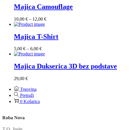
10,00 €
Majica Camouflage
do
12,00 €
Raspon
10,00
€
–
12,00
€
cijena:
od
10,00 €
Majica T-Shirt
do
12,00 €
Raspon
5,00
€
–
6,00
€
cijena:
od
5,00 €
Majica Dukserica 3D bez podstave
do
6,00 €
29,00
€
Trgovina
Pretraži
0
Košarica
Roba Nova
T.O. Josip