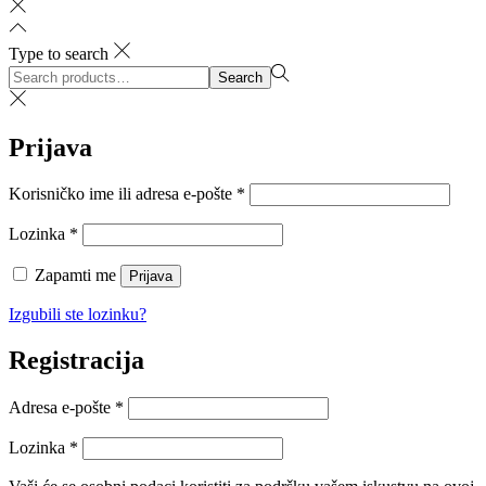
Type to search
Search
Search
for:>
Prijava
Obvezno
Korisničko ime ili adresa e-pošte
*
Obvezno
Lozinka
*
Zapamti me
Prijava
Izgubili ste lozinku?
Registracija
Obvezno
Adresa e-pošte
*
Obvezno
Lozinka
*