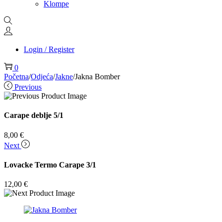
Klompe
Login / Register
0
Početna
/
Odjeća
/
Jakne
/
Jakna Bomber
Previous
Carape deblje 5/1
8,00
€
Next
Lovacke Termo Carape 3/1
12,00
€