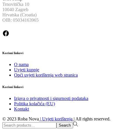
Trnovitička 10
10040 Zagreb
Hrvatska (Croatia)
OIB: 05034163965
Facebook
Korisni linkovi
O nama
Uvjeti kupnje
Opći uvjeti korištenja web stranica
Korisni linkovi
Izjava o privatnosti i sigurnosti podataka
Politika kolačića (EU)
Kontakt
© 2023 Roba Nova
|
Uvjeti korištenja
|
All rights reserved.
Search
Search
for:>