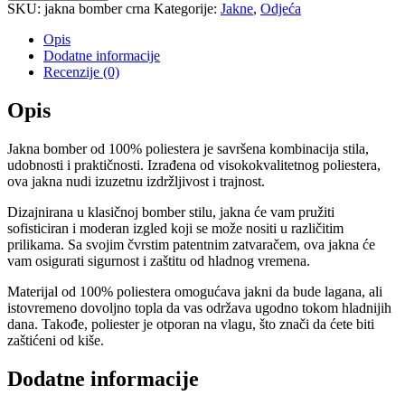
količina
SKU:
jakna bomber crna
Kategorije:
Jakne
,
Odjeća
Opis
Dodatne informacije
Recenzije (0)
Opis
Jakna bomber od 100% poliestera je savršena kombinacija stila,
udobnosti i praktičnosti. Izrađena od visokokvalitetnog poliestera,
ova jakna nudi izuzetnu izdržljivost i trajnost.
Dizajnirana u klasičnoj bomber stilu, jakna će vam pružiti
sofisticiran i moderan izgled koji se može nositi u različitim
prilikama. Sa svojim čvrstim patentnim zatvaračem, ova jakna će
vam osigurati sigurnost i zaštitu od hladnog vremena.
Materijal od 100% poliestera omogućava jakni da bude lagana, ali
istovremeno dovoljno topla da vas održava ugodno tokom hladnijih
dana. Takođe, poliester je otporan na vlagu, što znači da ćete biti
zaštićeni od kiše.
Dodatne informacije