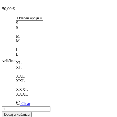
50,00
€
S
S
M
M
L
L
veličine
XL
XL
XXL
XXL
XXXL
XXXL
Clear
Jakna
Bomber
Dodaj u košaricu