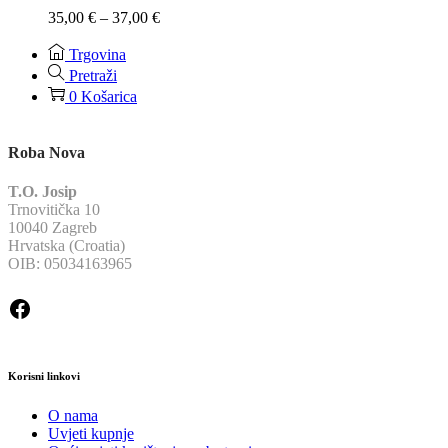
24,00 €
Raspon
35,00
€
–
37,00
€
cijena:
od
Trgovina
35,00 €
Pretraži
do
0
Košarica
37,00 €
Roba Nova
T.O. Josip
Trnovitička 10
10040 Zagreb
Hrvatska (Croatia)
OIB: 05034163965
Facebook
Korisni linkovi
O nama
Uvjeti kupnje