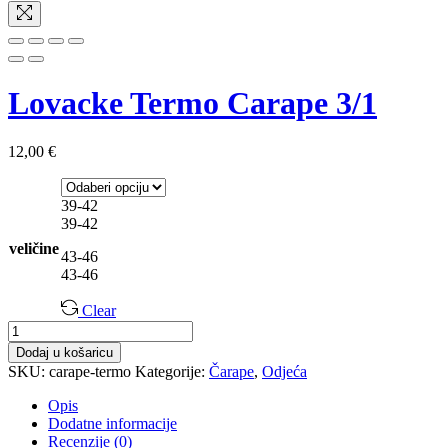
Lovacke Termo Carape 3/1
12,00
€
39-42
39-42
veličine
43-46
43-46
Clear
Lovacke
Termo
Dodaj u košaricu
Carape
SKU:
carape-termo
Kategorije:
Čarape
,
Odjeća
3/1
količina
Opis
Dodatne informacije
Recenzije (0)