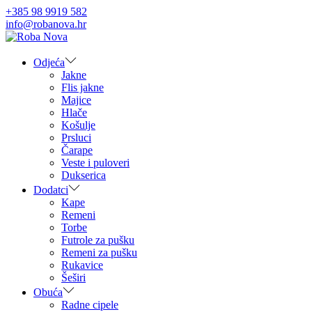
+385 98 9919 582
info@robanova.hr
Skip
Skip
to
to
navigation
content
Odjeća
Jakne
Flis jakne
Majice
Hlače
Košulje
Prsluci
Čarape
Veste i puloveri
Dukserica
Dodatci
Kape
Remeni
Torbe
Futrole za pušku
Remeni za pušku
Rukavice
Šeširi
Obuća
Radne cipele