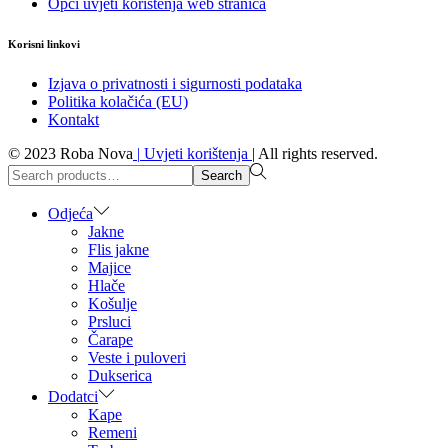
Opći uvjeti korištenja web stranica
Korisni linkovi
Izjava o privatnosti i sigurnosti podataka
Politika kolačića (EU)
Kontakt
© 2023 Roba Nova
|
Uvjeti korištenja
|
All rights reserved.
Search
Search
for:>
Odjeća
Jakne
Flis jakne
Majice
Hlače
Košulje
Prsluci
Čarape
Veste i puloveri
Dukserica
Dodatci
Kape
Remeni