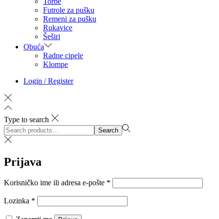
Torbe
Futrole za pušku
Remeni za pušku
Rukavice
Šeširi
Obuća
Radne cipele
Klompe
Login / Register
Type to search
Search
Search
for:>
Prijava
Obvezno
Korisničko ime ili adresa e-pošte
*
Obvezno
Lozinka
*