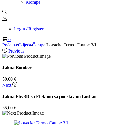
Klompe
Login / Register
0
Početna
/
Odjeća
/
Čarape
/
Lovacke Termo Carape 3/1
Previous
Jakna Bomber
50,00
€
Next
Jakna Flis 3D sa Efektom sa podstavom Loshan
35,00
€