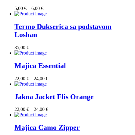
Raspon
5,00
€
–
6,00
€
cijena:
od
5,00 €
Termo Dukserica sa podstavom
do
Loshan
6,00 €
35,00
€
Majica Essential
Raspon
22,00
€
–
24,00
€
cijena:
od
22,00 €
Jakna Jacket Flis Orange
do
24,00 €
Raspon
22,00
€
–
24,00
€
cijena:
od
22,00 €
Majica Camo Zipper
do