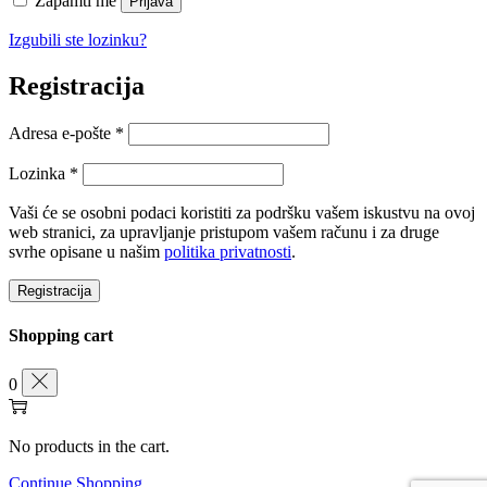
Zapamti me
Prijava
Izgubili ste lozinku?
Registracija
Obvezno
Adresa e-pošte
*
Obvezno
Lozinka
*
Vaši će se osobni podaci koristiti za podršku vašem iskustvu na ovoj
web stranici, za upravljanje pristupom vašem računu i za druge
svrhe opisane u našim
politika privatnosti
.
Registracija
Shopping cart
0
No products in the cart.
Continue Shopping