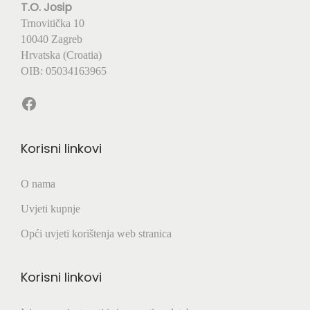
T.O. Josip
d
d
5
Trnovitička 10
€
o
o
,
10040 Zagreb
3
1
0
Hrvatska (Croatia)
7
7
0
OIB: 05034163965
,
,
0
0
€
Facebook
0
0
d
o
€
€
6
Korisni linkovi
,
0
O nama
0
Uvjeti kupnje
€
Opći uvjeti korištenja web stranica
Korisni linkovi