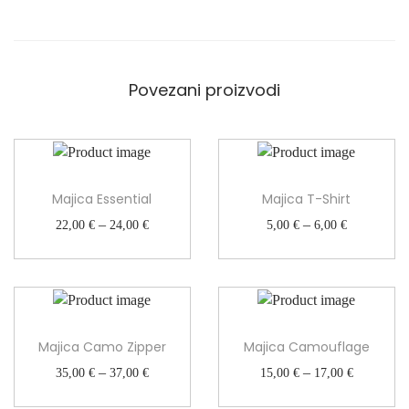
e
n
a
k
o
Povezani proizvodi
l
i
č
i
n
Majica Essential
Majica T-Shirt
a
R
R
–
–
22,00
€
24,00
€
5,00
€
6,00
€
a
a
s
s
p
p
o
o
n
n
Majica Camo Zipper
Majica Camouflage
c
c
i
i
R
R
–
–
35,00
€
37,00
€
15,00
€
17,00
€
j
j
a
a