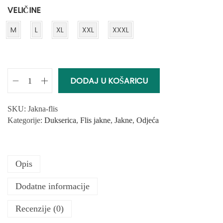
VELIČINE
M
L
XL
XXL
XXXL
DODAJ U KOŠARICU
J
a
k
SKU:
Jakna-flis
n
Kategorije:
Dukserica
,
Flis jakne
,
Jakne
,
Odjeća
a
F
l
Opis
i
s
Dodatne informacije
Z
e
Recenzije (0)
l