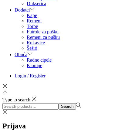
Dukserica
Dodatci
Kape
Remeni
Torbe
Futrole za pušku
Remeni za pušku
Rukavice
Šeširi
Obuća
Radne cipele
Klompe
Login / Register
Type to search
Search
Search
for:>
Prijava