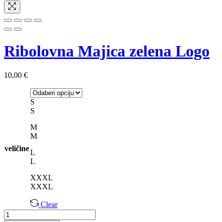
Ribolovna Majica zelena Logo
10,00
€
S
S
M
M
veličine
L
L
XXXL
XXXL
Clear
Ribolovna