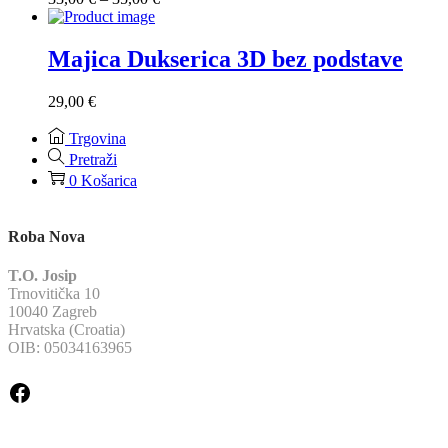
cijena:
od
33,00 €
Majica Dukserica 3D bez podstave
do
35,00 €
29,00
€
Trgovina
Pretraži
0
Košarica
Roba Nova
T.O. Josip
Trnovitička 10
10040 Zagreb
Hrvatska (Croatia)
OIB: 05034163965
Facebook