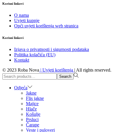
Korisni linkovi
O nama
Uvjeti kupnje
Opći uvjeti korištenja web stranica
Korisni linkovi
Izjava o privatnosti i sigurnosti podataka
Politika kolačića (EU)
Kontakt
© 2023 Roba Nova
|
Uvjeti korištenja
|
All rights reserved.
Search
Search
for:>
Odjeća
Jakne
Flis jakne
Majice
Hlače
Košulje
Prsluci
Čarape
Veste i puloveri