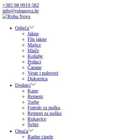
+385 98 9919 582
info@robanova.hr
Skip
Skip
to
to
navigation
content
Odjeća
Jakne
Flis jakne
Majice
Hlače
Košulje
Prsluci
Čarape
Veste i puloveri
Dukserica
Dodatci
Kape
Remeni
Torbe
Futrole za pušku
Remeni za pušku
Rukavice
Šeširi
Obuća
Radne cipele