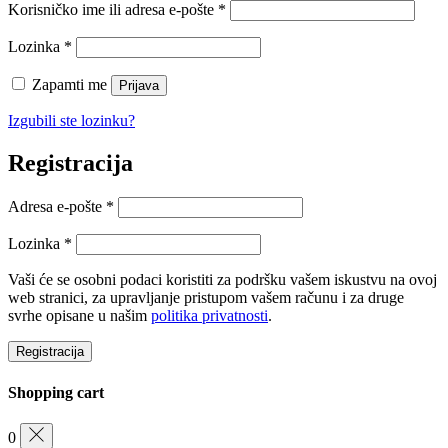
Obvezno
Korisničko ime ili adresa e-pošte
*
Obvezno
Lozinka
*
Zapamti me
Prijava
Izgubili ste lozinku?
Registracija
Obvezno
Adresa e-pošte
*
Obvezno
Lozinka
*
Vaši će se osobni podaci koristiti za podršku vašem iskustvu na ovoj
web stranici, za upravljanje pristupom vašem računu i za druge
svrhe opisane u našim
politika privatnosti
.
Registracija
Shopping cart
0