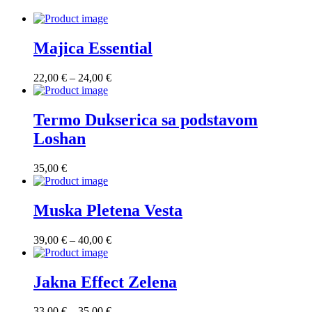
Majica Essential
Raspon
22,00
€
–
24,00
€
cijena:
od
22,00 €
Termo Dukserica sa podstavom
do
Loshan
24,00 €
35,00
€
Muska Pletena Vesta
Raspon
39,00
€
–
40,00
€
cijena:
od
39,00 €
Jakna Effect Zelena
do
40,00 €
Raspon
33,00
€
–
35,00
€