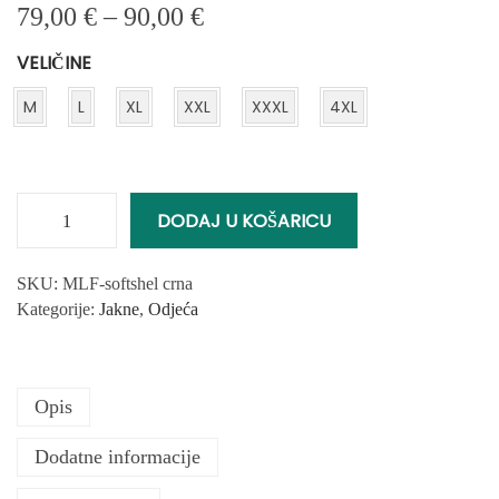
R
79,00
€
–
90,00
€
a
VELIČINE
s
p
M
L
XL
XXL
XXXL
4XL
o
n
c
i
j
DODAJ U KOŠARICU
S
e
o
n
f
SKU:
MLF-softshel crna
a
t
Kategorije:
Jakne
,
Odjeća
:
s
o
h
d
e
7
Opis
l
9
l
,
Dodatne informacije
J
0
a