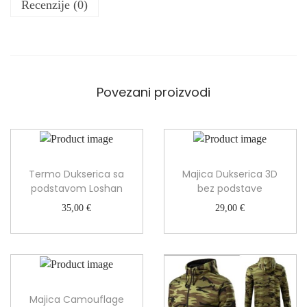
0
Recenzije (0)
k
n
€
a
d
C
o
r
9
n
Povezani proizvodi
0
a
,
1
0
0
0
0
%
€
Termo Dukserica sa
Majica Dukserica 3D
V
podstavom Loshan
bez podstave
o
35,00
€
29,00
€
d
o
o
t
p
o
Majica Camouflage