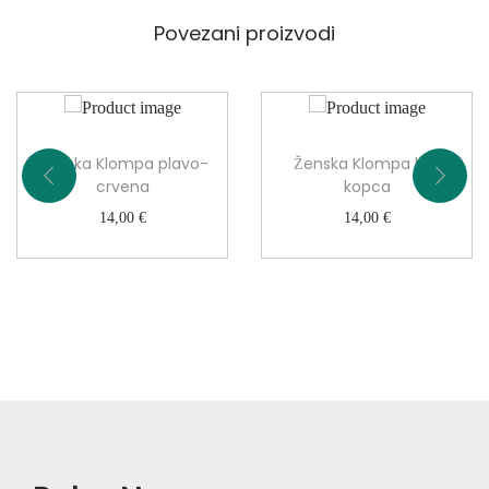
i
č
Povezani proizvodi
i
n
a
Ženska Klompa plavo-
Ženska Klompa bež
crvena
kopca
14,00
€
14,00
€