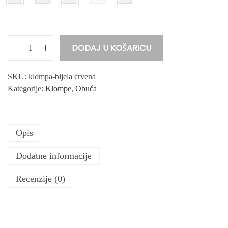
DODAJ U KOŠARICU
Ž
e
n
SKU:
klompa-bijela crvena
s
Kategorije:
Klompe
,
Obuća
k
a
K
Opis
l
o
Dodatne informacije
m
p
Recenzije (0)
a
k
o
l