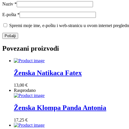
Naziv
*
E-pošta
*
Spremi moje ime, e-poštu i web-stranicu u ovom internet pregledn
Povezani proizvodi
Ženska Natikaca Fatex
13,00
€
Rasprodano
Ženska Klompa Panda Antonia
17,25
€