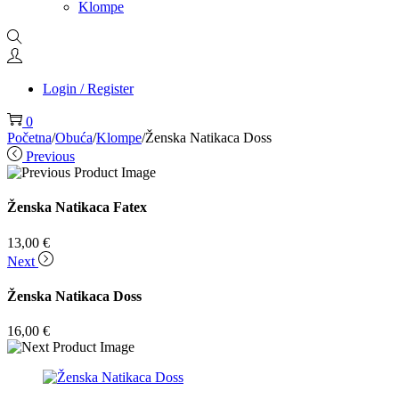
Klompe
Login / Register
0
Početna
/
Obuća
/
Klompe
/
Ženska Natikaca Doss
Previous
Ženska Natikaca Fatex
13,00
€
Next
Ženska Natikaca Doss
16,00
€