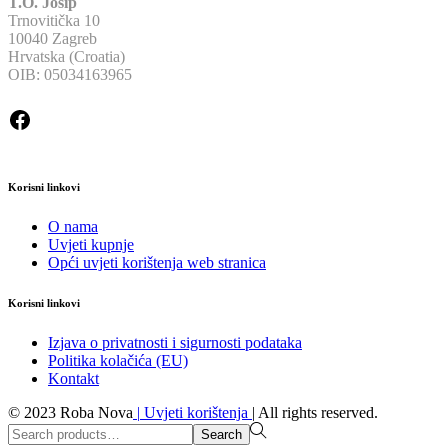
T.O. Josip
Trnovitička 10
10040 Zagreb
Hrvatska (Croatia)
OIB: 05034163965
Facebook
Korisni linkovi
O nama
Uvjeti kupnje
Opći uvjeti korištenja web stranica
Korisni linkovi
Izjava o privatnosti i sigurnosti podataka
Politika kolačića (EU)
Kontakt
© 2023 Roba Nova
|
Uvjeti korištenja
|
All rights reserved.
Search
Search
for:>