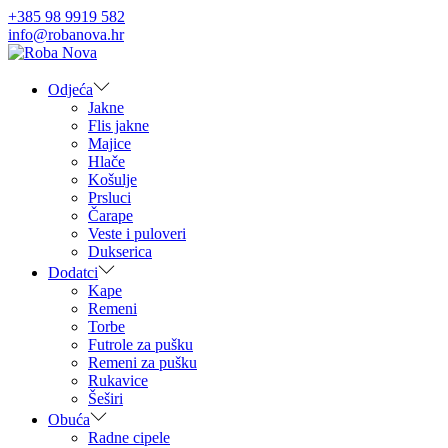
+385 98 9919 582
info@robanova.hr
Skip
Skip
to
to
navigation
content
Odjeća
Jakne
Flis jakne
Majice
Hlače
Košulje
Prsluci
Čarape
Veste i puloveri
Dukserica
Dodatci
Kape
Remeni
Torbe
Futrole za pušku
Remeni za pušku
Rukavice
Šeširi
Obuća
Radne cipele