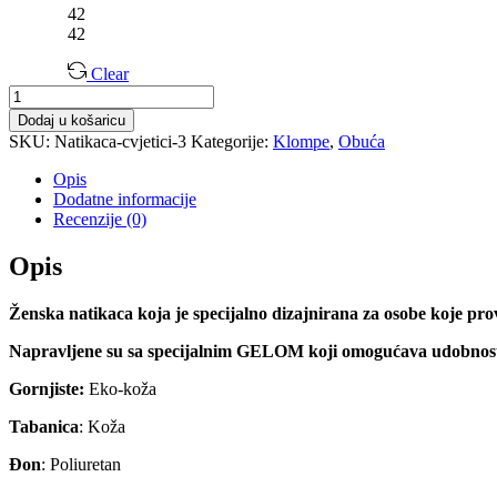
42
42
Clear
Ženska
Natikaca
Dodaj u košaricu
Doss
SKU:
Natikaca-cvjetici-3
Kategorije:
Klompe
,
Obuća
količina
Opis
Dodatne informacije
Recenzije (0)
Opis
Ženska natikaca koja je specijalno dizajnirana za osobe koje
pro
Napravljene su sa specijalnim GELOM koji omogućava
udobnost
Gornjiste:
Eko-koža
Tabanica
: Koža
Đon
: Poliuretan