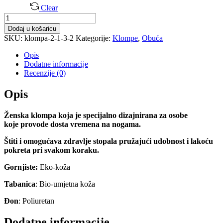
Clear
Ženske
Natikace
Dodaj u košaricu
količina
SKU:
klompa-2-1-3-2
Kategorije:
Klompe
,
Obuća
Opis
Dodatne informacije
Recenzije (0)
Opis
Ženska klompa koja je specijalno dizajnirana za osobe
koje
provode dosta vremena na nogama.
Štiti i omogućava zdravlje stopala
pružajući udobnost i lakoću
pokreta pri svakom koraku.
Gornjiste:
Eko-koža
Tabanica
: Bio-umjetna koža
Đon
: Poliuretan
Dodatne informacije