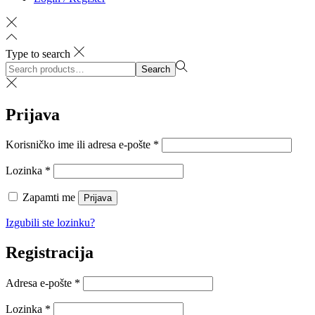
Type to search
Search
Search
for:>
Prijava
Obvezno
Korisničko ime ili adresa e-pošte
*
Obvezno
Lozinka
*
Zapamti me
Prijava
Izgubili ste lozinku?
Registracija
Obvezno
Adresa e-pošte
*
Obvezno
Lozinka
*