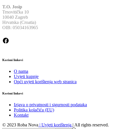
T.O. Josip
Trnovitička 10
10040 Zagreb
Hrvatska (Croatia)
OIB: 05034163965
Facebook
Korisni linkovi
O nama
Uvjeti kupnje
Opći uvjeti korištenja web stranica
Korisni linkovi
Izjava o privatnosti i sigurnosti podataka
Politika kolačića (EU)
Kontakt
© 2023 Roba Nova
|
Uvjeti korištenja
|
All rights reserved.