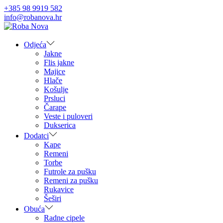
+385 98 9919 582
info@robanova.hr
Skip
Skip
to
to
navigation
content
Odjeća
Jakne
Flis jakne
Majice
Hlače
Košulje
Prsluci
Čarape
Veste i puloveri
Dukserica
Dodatci
Kape
Remeni
Torbe
Futrole za pušku
Remeni za pušku
Rukavice
Šeširi
Obuća
Radne cipele