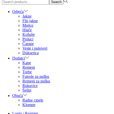
Search
Search
for:>
Odjeća
Jakne
Flis jakne
Majice
Hlače
Košulje
Prsluci
Čarape
Veste i puloveri
Dukserica
Dodatci
Kape
Remeni
Torbe
Futrole za pušku
Remeni za pušku
Rukavice
Šeširi
Obuća
Radne cipele
Klompe
Login / Register